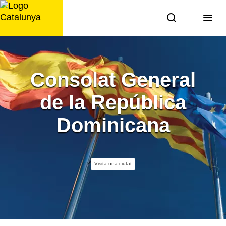
Saltar
al
contingut
Consolat General
de la República
Dominicana
Visita una ciutat