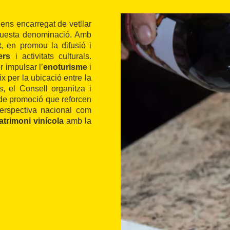
’ens encarregat de vetllar
 aquesta denominació. Amb
t
, en promou la difusió i
ers
i activitats culturals.
r impulsar l’
enoturisme
i
eix per la ubicació entre la
 el Consell organitza i
s de promoció que reforcen
perspectiva nacional com
atrimoni vinícola
amb la