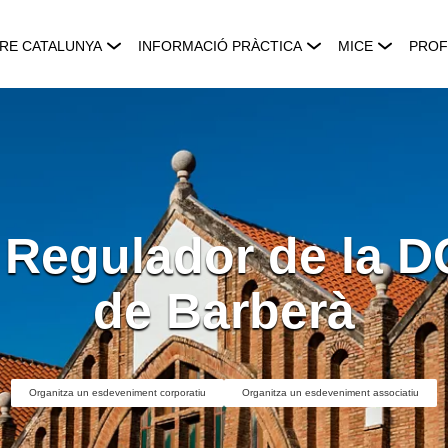
RE CATALUNYA
INFORMACIÓ PRÀCTICA
MICE
PROF
 Regulador de la 
de Barberà
Organitza un esdeveniment corporatiu
Organitza un esdeveniment associatiu