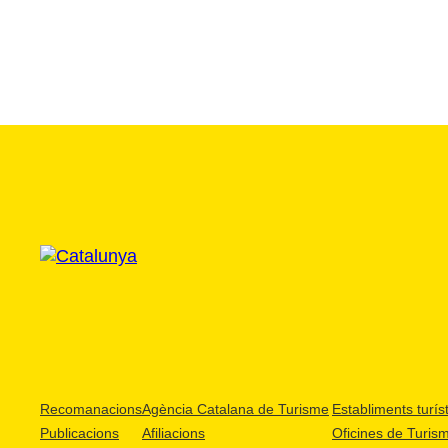
Recomanacions
Agència Catalana de Turisme
Establiments turíst
Publicacions
Afiliacions
Oficines de Turis