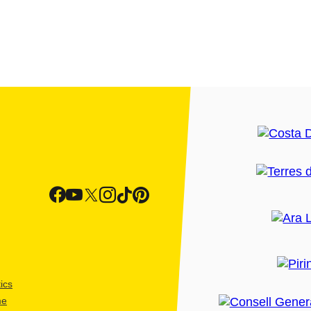
ics
me