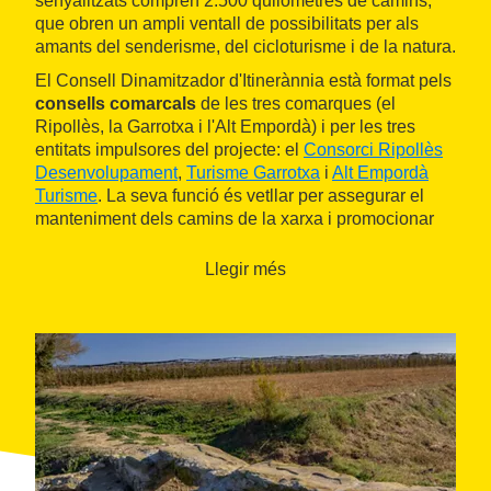
senyalitzats comprèn 2.500 quilòmetres de camins,
que obren un ampli ventall de possibilitats per als
amants del senderisme, del cicloturisme i de la natura.
El Consell Dinamitzador d'Itinerànnia està format pels
consells comarcals
de les tres comarques (el
Ripollès, la Garrotxa i l'Alt Empordà) i per les tres
entitats impulsores del projecte: el
Consorci Ripollès
Desenvolupament
,
Turisme Garrotxa
i
Alt Empordà
Turisme
. La seva funció és vetllar per assegurar el
manteniment dels camins de la xarxa i promocionar
aquesta infraestructura, així com convertir-la en una
destinació senderista de primer ordre.
Llegir més