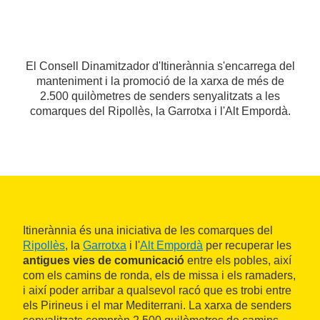
El Consell Dinamitzador d'Itinerànnia s'encarrega del
manteniment i la promoció de la xarxa de més de
2.500 quilòmetres de senders senyalitzats a les
comarques del Ripollès, la Garrotxa i l'Alt Empordà.
Itinerànnia és una iniciativa de les comarques del
Ripollès
, la
Garrotxa
i l'
Alt Empordà
per recuperar les
antigues vies de comunicació
entre els pobles, així
com els camins de ronda, els de missa i els ramaders,
i així poder arribar a qualsevol racó que es trobi entre
els Pirineus i el mar Mediterrani. La xarxa de senders