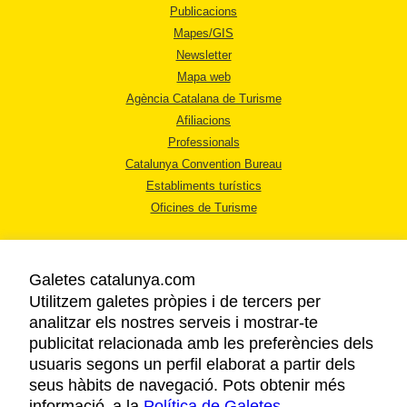
Publicacions
Mapes/GIS
Newsletter
Mapa web
Agència Catalana de Turisme
Afiliacions
Professionals
Catalunya Convention Bureau
Establiments turístics
Oficines de Turisme
Galetes catalunya.com
Utilitzem galetes pròpies i de tercers per
analitzar els nostres serveis i mostrar-te
AVÍS LEGAL
publicitat relacionada amb les preferències dels
POLÍTICA DE PRIVACITAT
usuaris segons un perfil elaborat a partir dels
COOKIES
seus hàbits de navegació. Pots obtenir més
informació a la
Política de Galetes
ACCESSIBILITAT
.