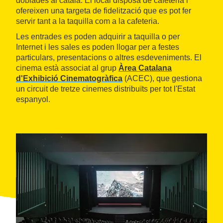
doblades al català. El local disposa de cafeteria i
ofereixen una targeta de fidelització que es pot fer
servir tant a la taquilla com a la cafeteria.
Les entrades es poden adquirir a taquilla o per
Internet i les sales es poden llogar per a festes
particulars, presentacions o altres esdeveniments. El
cinema està associat al grup
Àrea Catalana
d'Exhibició Cinematogràfica
(ACEC), que gestiona
un circuit de tretze cinemes distribuïts per tot l'Estat
espanyol.