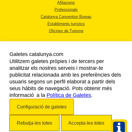
Afiliacions
Professionals
Catalunya Convention Bureau
Establiments turístics
Oficines de Turisme
Galetes catalunya.com
Utilitzem galetes pròpies i de tercers per
analitzar els nostres serveis i mostrar-te
AVÍS LEGAL
publicitat relacionada amb les preferències dels
POLÍTICA DE PRIVACITAT
usuaris segons un perfil elaborat a partir dels
COOKIES
seus hàbits de navegació. Pots obtenir més
informació a la
Política de Galetes
ACCESSIBILITAT
.
Configuració de galetes
Copyright © 2026. Agència Catalana de Turisme. Tots els drets reservats.
Rebutja-les totes
Accepta-les totes