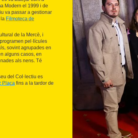
ma Modern el 1999 i de
ctiu va passar a gestionar
 la
Filmoteca de
ultural de la Mercè, i
programen pel·lícules
als, sovint agrupades en
n alguns casos, en
inades als nens. Té
seu del Col·lectiu es
z Plaça
fins a la tardor de