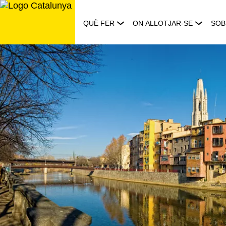
Saltar
al
QUÈ FER
ON ALLOTJAR-SE
SOB
contingut