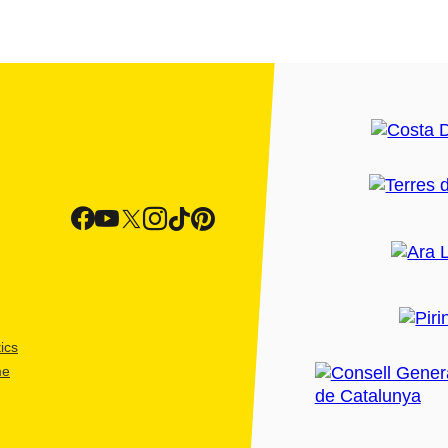
ics
me