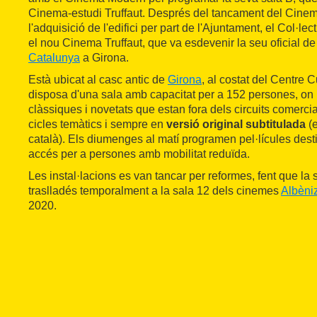
Cinema-estudi Truffaut. Després del tancament del Cine
l'adquisició de l'edifici per part de l'Ajuntament, el Col·le
el nou Cinema Truffaut, que va esdevenir la seu oficial de
Catalunya
a Girona.
Està ubicat al casc antic de
Girona
, al costat del Centre C
disposa d'una sala amb capacitat per a 152 persones, on 
clàssiques i novetats que estan fora dels circuits comerci
cicles temàtics i sempre en
versió original subtitulada
(e
català). Els diumenges al matí programen pel·lícules dest
accés per a persones amb mobilitat reduïda.
Les instal·lacions es van tancar per reformes, fent que la 
traslladés temporalment a la sala 12 dels cinemes
Albèni
2020.