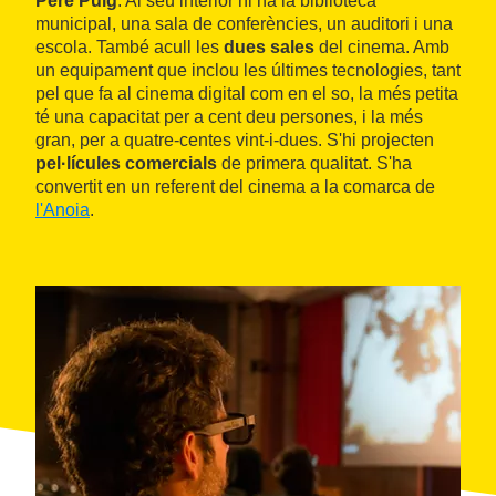
Pere Puig
. Al seu interior hi ha la biblioteca
municipal, una sala de conferències, un auditori i una
escola. També acull les
dues sales
del cinema. Amb
un equipament que inclou les últimes tecnologies, tant
pel que fa al cinema digital com en el so, la més petita
té una capacitat per a cent deu persones, i la més
gran, per a quatre-centes vint-i-dues. S'hi projecten
pel·lícules comercials
de primera qualitat. S'ha
convertit en un referent del cinema a la comarca de
l'Anoia
.