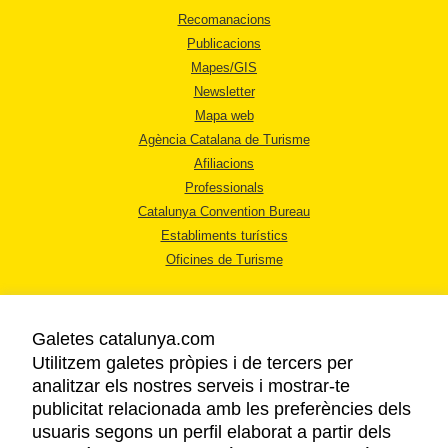
Recomanacions
Publicacions
Mapes/GIS
Newsletter
Mapa web
Agència Catalana de Turisme
Afiliacions
Professionals
Catalunya Convention Bureau
Establiments turístics
Oficines de Turisme
Galetes catalunya.com
Utilitzem galetes pròpies i de tercers per
analitzar els nostres serveis i mostrar-te
AVÍS LEGAL
publicitat relacionada amb les preferències dels
POLÍTICA DE PRIVACITAT
usuaris segons un perfil elaborat a partir dels