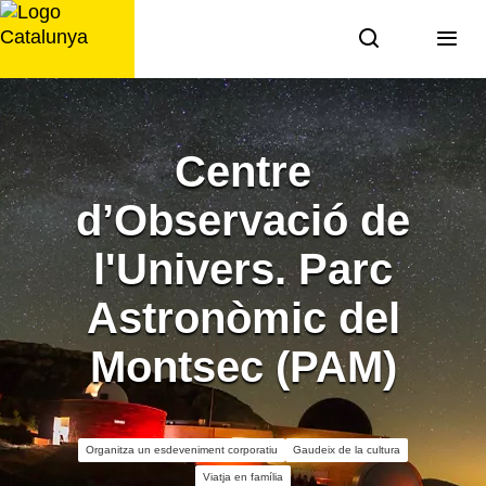
Saltar
al
contingut
Centre
d’Observació de
l'Univers. Parc
Astronòmic del
Montsec (PAM)
Organitza un esdeveniment corporatiu
Gaudeix de la cultura
Viatja en família