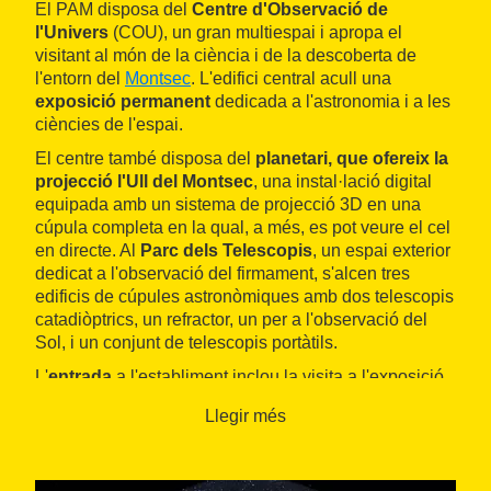
El PAM disposa del
Centre d'Observació de
l'Univers
(COU), un gran multiespai i apropa el
visitant al món de la ciència i de la descoberta de
l'entorn del
Montsec
. L'edifici central acull una
exposició permanent
dedicada a l'astronomia i a les
ciències de l'espai.
El centre també disposa del
planetari, que ofereix la
projecció l'Ull del Montsec
, una instal·lació digital
equipada amb un sistema de projecció 3D en una
cúpula completa en la qual, a més, es pot veure el cel
en directe. Al
Parc dels Telescopis
, un espai exterior
dedicat a l'observació del firmament, s'alcen tres
edificis de cúpules astronòmiques amb dos telescopis
catadiòptrics, un refractor, un per a l'observació del
Sol, i un conjunt de telescopis portàtils.
L'
entrada
a l'establiment inclou la visita a l'exposició
permanent, la projecció del planetari i l'observació al
Llegir més
parc de telescopis. El seu programa proposa visites
diürnes en família, per a adults o nocturnes, un
cicle
de concerts
Música sota les estrelles
, el
Festival