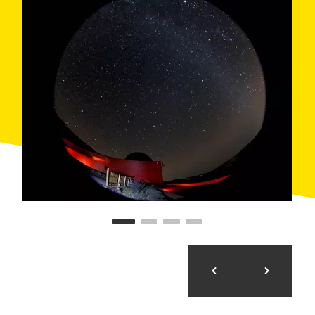
d'Astronomia
o una oferta educativa des d'infants
fins a estudiants de batxillerat, entre d'altres.
A part, a la zona també es troba l'
Observatori del
Montsec
(OdM), gestionat per l'
Institut d'Estudis
Espacials de Catalunya
(IEEC), una infraestructura
científica d'última generació,
referència en la recerca
astronòmica
, que es dedica als serveis via satèl·lit i
el monitoratge climàtic i mediambiental. Compta amb
el
telescopi Joan Oró
, el més gran de Catalunya
amb 0,8 m de diàmetre. Habitualment, aquest
observatori no es pot visitar, ja que les instal·lacions
es reserven per a usos científics, però entre els mesos
de maig i setembre s'hi organitzen algunes visites
guiades.