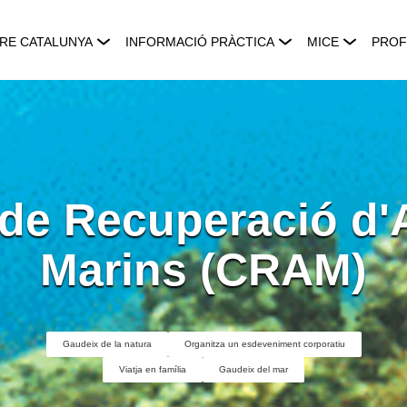
RE CATALUNYA
INFORMACIÓ PRÀCTICA
MICE
PROF
 de Recuperació d'
Marins (CRAM)
Gaudeix de la natura
Organitza un esdeveniment corporatiu
Viatja en família
Gaudeix del mar