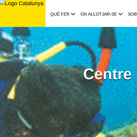
Saltar
al
QUÈ FER
ON ALLOTJAR-SE
SOB
contingut
Centre