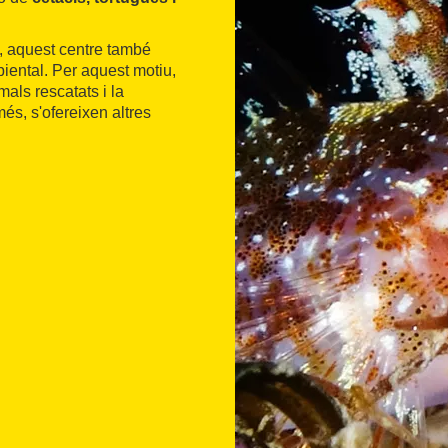
s, aquest centre també
iental. Per aquest motiu,
als rescatats i la
és, s'ofereixen altres