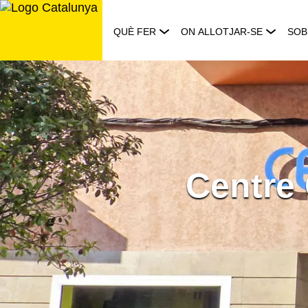
Saltar
al
QUÈ FER
ON ALLOTJAR-SE
SOB
contingut
Centre 