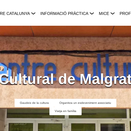
RE CATALUNYA
INFORMACIÓ PRÀCTICA
MICE
PROF
Cultural de Malgra
Gaudeix de la cultura
Organitza un esdeveniment associatiu
Viatja en família