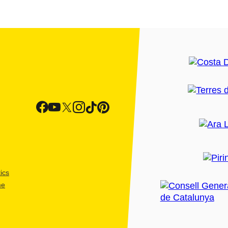
ics
me