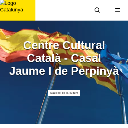
Saltar
al
contingut
Centre Cultural
Català - Casal
Jaume I de Perpinyà
Gaudeix de la cultura