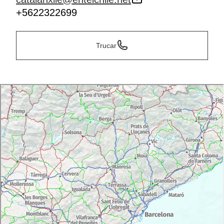
+5622322699
Trucar