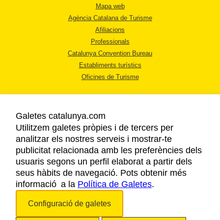
Mapa web
Agència Catalana de Turisme
Afiliacions
Professionals
Catalunya Convention Bureau
Establiments turístics
Oficines de Turisme
Galetes catalunya.com
Utilitzem galetes pròpies i de tercers per
analitzar els nostres serveis i mostrar-te
AVÍS LEGAL
publicitat relacionada amb les preferències dels
POLÍTICA DE PRIVACITAT
usuaris segons un perfil elaborat a partir dels
COOKIES
seus hàbits de navegació. Pots obtenir més
informació a la
Política de Galetes
ACCESSIBILITAT
.
Configuració de galetes
Copyright © 2026. Agència Catalana de Turisme. Tots els drets reservats.