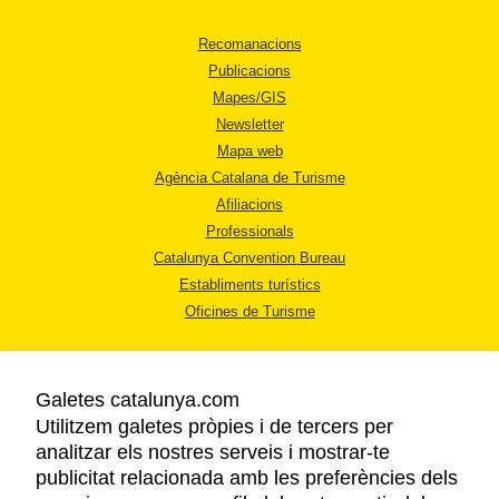
Recomanacions
Publicacions
Mapes/GIS
Newsletter
Mapa web
Agència Catalana de Turisme
Afiliacions
Professionals
Catalunya Convention Bureau
Establiments turístics
Oficines de Turisme
Galetes catalunya.com
Utilitzem galetes pròpies i de tercers per
analitzar els nostres serveis i mostrar-te
AVÍS LEGAL
publicitat relacionada amb les preferències dels
POLÍTICA DE PRIVACITAT