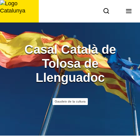
Saltar
al
contingut
Casal Català de
Tolosa de
Llenguadoc
Gaudeix de la cultura