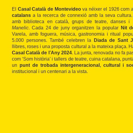
El
Casal Català de Montevideo
va néixer el 1926 com a
catalans
a la recerca de connexió amb la seva cultura
amb biblioteca en català, grups de teatre, danses i 
Manelic
. Cada 24 de juny organitzen la popular
Nit 
Varela, amb foguera, música, gastronomia i ritual po
5.000 persones. També celebren la
Diada de Sant J
llibres, roses i una proposta cultural a la mateixa plaça. Ha
Casal Català de l’Any 2024
. La junta, renovada no fa pa
com ‘Som història’ i tallers de teatre, cuina catalana, punt
un
punt de trobada intergeneracional, cultural i soc
institucional i un centenari a la vista.