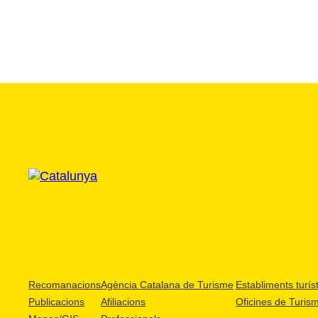
Recomanacions
Agència Catalana de Turisme
Establiments turíst
Publicacions
Afiliacions
Oficines de Turis