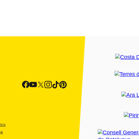
ics
me