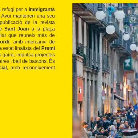
 refugi per a
immigrants
. Avui mantenen una seu
publicació de la revista
de Sant Joan
a la plaça
pular que reuneix més de
ordi
, amb intercanvi de
 estat finalista del
Premi
s gaire, impulsa projectes
aires i ball de bastons. És
ial
, amb reconeixement