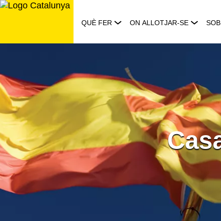
Saltar
al
QUÈ FER
ON ALLOTJAR-SE
SOB
contingut
Casa