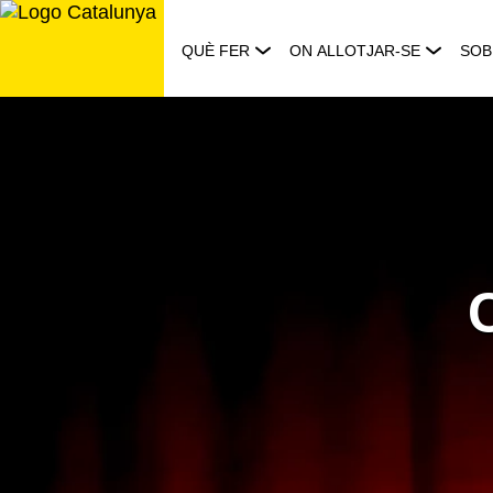
Saltar
al
QUÈ FER
ON ALLOTJAR-SE
SOB
contingut