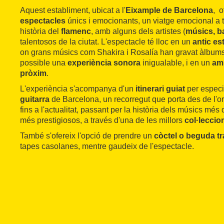
Aquest establiment, ubicat a l'
Eixample de Barcelona
, o
espectacles
únics i emocionants, un viatge emocional a tr
història del
flamenc
, amb alguns dels artistes (
músics, ba
talentosos de la ciutat. L'espectacle té lloc en un
antic es
on grans músics com Shakira i Rosalía han gravat àlbums
possible una
experiència sonora
inigualable, i en un
amb
pròxim
.
L'experiència s'acompanya d'un
itinerari guiat
per especi
guitarra
de Barcelona, un recorregut que porta des de l'o
fins a l'actualitat, passant per la història dels músics més
més prestigiosos, a través d'una de les millors
col·leccio
També s'ofereix l'opció de prendre un
còctel o beguda tr
tapes casolanes, mentre gaudeix de l'espectacle.