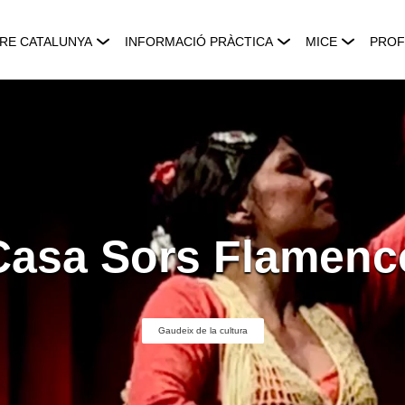
RE CATALUNYA
INFORMACIÓ PRÀCTICA
MICE
PROF
Casa Sors Flamenc
Gaudeix de la cultura