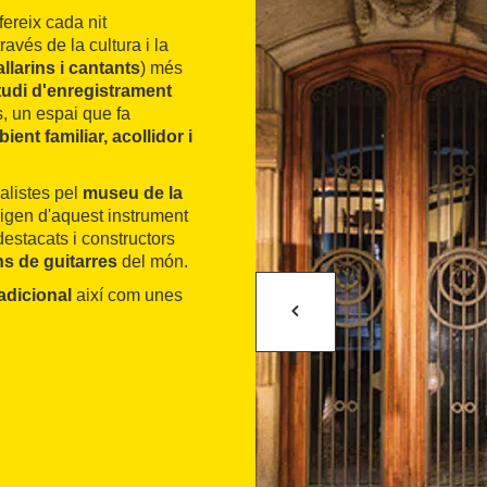
fereix cada nit
avés de la cultura i la
llarins i cantants
) més
tudi d'enregistrament
, un espai que fa
ient familiar, acollidor i
alistes pel
museu de la
rigen d'aquest instrument
 destacats i constructors
ns de guitarres
del món.
adicional
així com unes