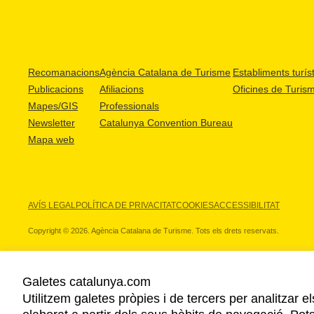
Recomanacions
Agència Catalana de Turisme
Establiments turíst
Publicacions
Afiliacions
Oficines de Turis
Mapes/GIS
Professionals
Newsletter
Catalunya Convention Bureau
Mapa web
AVÍS LEGAL
POLÍTICA DE PRIVACITAT
COOKIES
ACCESSIBILITAT
Copyright © 2026. Agència Catalana de Turisme. Tots els drets reservats.
Galetes catalunya.com
Utilitzem galetes pròpies i de tercers per analitzar e
ELS NOSTRES PARTNERS