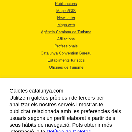
Publicacions
Mapes/GIS
Newsletter
Mapa web
Agència Catalana de Turisme
Afiliacions
Professionals
Catalunya Convention Bureau
Establiments turístics
Oficines de Turisme
Galetes catalunya.com
Utilitzem galetes pròpies i de tercers per
analitzar els nostres serveis i mostrar-te
AVÍS LEGAL
publicitat relacionada amb les preferències dels
POLÍTICA DE PRIVACITAT
usuaris segons un perfil elaborat a partir dels
COOKIES
seus hàbits de navegació. Pots obtenir més
informació a la
Política de Galetes
ACCESSIBILITAT
.