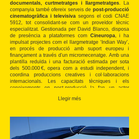
documentals, curtmetratges i llargmetratges
. La
companyia també ofereix serveis de
post-producció
cinematogràfica i televisiva
segons el codi CNAE
5912, tot consolidant-se com un proveïdor tècnic
especialitzat. Gestionada per David Blanco, disposa
de presència a plataformes com
Cineuropa
, i ha
impulsat projectes com el llargmetratge ‘Indian Way’,
en procés de producció amb suport europeu i
finançament a través d'un micromecenatge. Amb una
plantilla reduïda i una facturació estimada per sota
dels 500.000 €, opera com a estudi independent, i
coordina produccions creatives i col·laboracions
internacionals. Les capacitats tècniques i els
coneixements en post-producció la fan un actor
estable en el sector audiovisual de Barcelona.
Llegir més