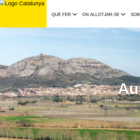
Saltar
al
QUÈ FER
ON ALLOTJAR-SE
SOB
contingut
Aud