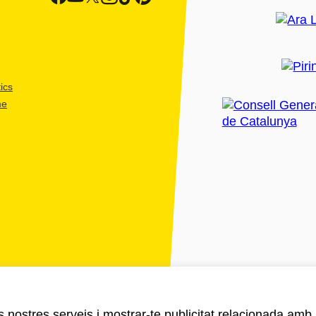
ics
me
ls nostres serveis i mostrar-te publicitat relacionada amb