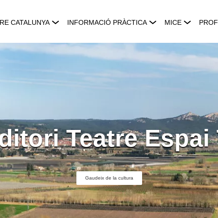
RE CATALUNYA
INFORMACIÓ PRÀCTICA
MICE
PROF
itori Teatre Espai
Gaudeix de la cultura