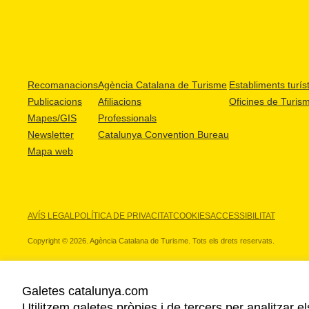
Recomanacions
Agència Catalana de Turisme
Establiments turíst
Publicacions
Afiliacions
Oficines de Turis
Mapes/GIS
Professionals
Newsletter
Catalunya Convention Bureau
Mapa web
AVÍS LEGAL
POLÍTICA DE PRIVACITAT
COOKIES
ACCESSIBILITAT
Copyright © 2026. Agència Catalana de Turisme. Tots els drets reservats.
Galetes catalunya.com
Utilitzem galetes pròpies i de tercers per analitzar e