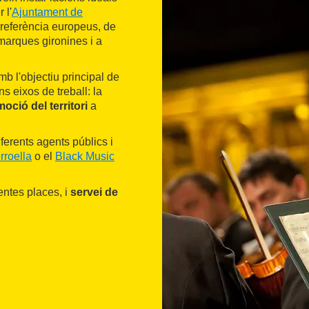
 l'
Ajuntament de
e referència europeus, de
marques gironines i a
b l'objectiu principal de
s eixos de treball: la
oció del territori
a
iferents agents públics i
rroella
o el
Black Music
entes places, i
servei de