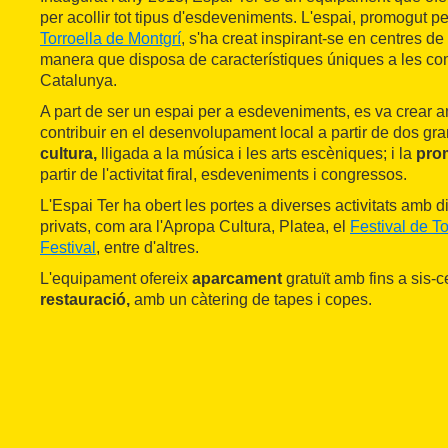
per acollir tot tipus d'esdeveniments. L'espai, promogut per
Torroella de Montgrí
, s'ha creat inspirant-se en centres d
manera que disposa de característiques úniques a les co
Catalunya.
A part de ser un espai per a esdeveniments, es va crear am
contribuir en el desenvolupament local a partir de dos gran
cultura,
lligada a la música i les arts escèniques; i la
prom
partir de l'activitat firal, esdeveniments i congressos.
L'Espai Ter ha obert les portes a diverses activitats amb d
privats, com ara l'Apropa Cultura, Platea, el
Festival de To
Festival
, entre d'altres.
L'equipament ofereix
aparcament
gratuït amb fins a sis-c
restauració,
amb un càtering de tapes i copes.