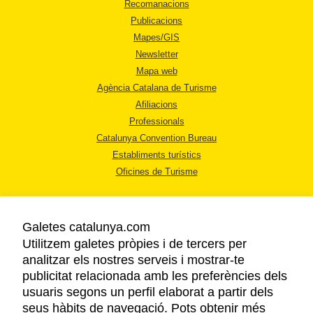
Recomanacions
Publicacions
Mapes/GIS
Newsletter
Mapa web
Agència Catalana de Turisme
Afiliacions
Professionals
Catalunya Convention Bureau
Establiments turístics
Oficines de Turisme
Galetes catalunya.com
Utilitzem galetes pròpies i de tercers per
analitzar els nostres serveis i mostrar-te
AVÍS LEGAL
publicitat relacionada amb les preferències dels
POLÍTICA DE PRIVACITAT
usuaris segons un perfil elaborat a partir dels
COOKIES
seus hàbits de navegació. Pots obtenir més