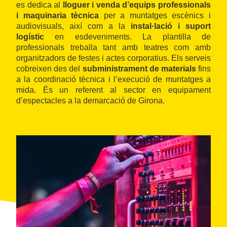
es dedica al
lloguer i venda d’equips professionals
i maquinaria tècnica
per a muntatges escènics i
audiovisuals, així com a la
instal·lació i suport
logístic
en esdeveniments. La plantilla de
professionals treballa tant amb teatres com amb
organitzadors de festes i actes corporatius. Els serveis
cobreixen des del
subministrament de materials
fins
a la coordinació tècnica i l’execució de muntatges a
mida. És un referent al sector en equipament
d’espectacles a la demarcació de Girona.