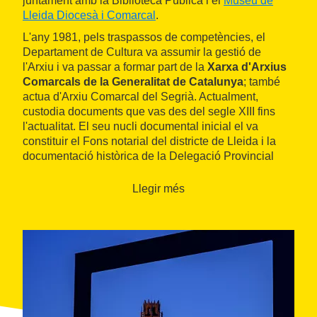
juntament amb la Biblioteca Pública i el
Museu de
Lleida Diocesà i Comarcal
.
L'any 1981, pels traspassos de competències, el
Departament de Cultura va assumir la gestió de
l'Arxiu i va passar a formar part de la
Xarxa d'Arxius
Comarcals de la Generalitat de Catalunya
; també
actua d'Arxiu Comarcal del Segrià. Actualment,
custodia documents que vas des del segle XIII fins
l'actualitat. El seu nucli documental inicial el va
constituir el Fons notarial del districte de Lleida i la
documentació històrica de la Delegació Provincial
d'Hisenda, entre d'altres.
Llegir més