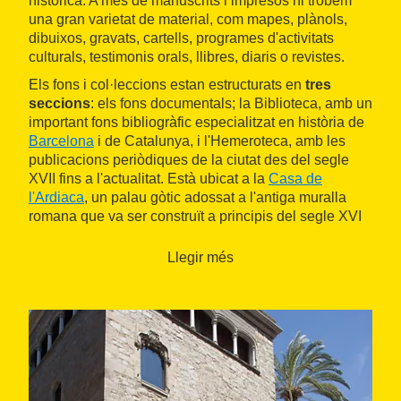
històrica. A més de manuscrits i impresos hi trobem
una gran varietat de material, com mapes, plànols,
dibuixos, gravats, cartells, programes d'activitats
culturals, testimonis orals, llibres, diaris o revistes.
Els fons i col·leccions estan estructurats en
tres
seccions
: els fons documentals; la Biblioteca, amb un
important fons bibliogràfic especialitzat en història de
Barcelona
i de Catalunya, i l'Hemeroteca, amb les
publicacions periòdiques de la ciutat des del segle
XVII fins a l'actualitat. Està ubicat a la
Casa de
l'Ardiaca
, un palau gòtic adossat a l'antiga muralla
romana que va ser construït a principis del segle XVI
a partir d'un edifici del segle XII.
Llegir més