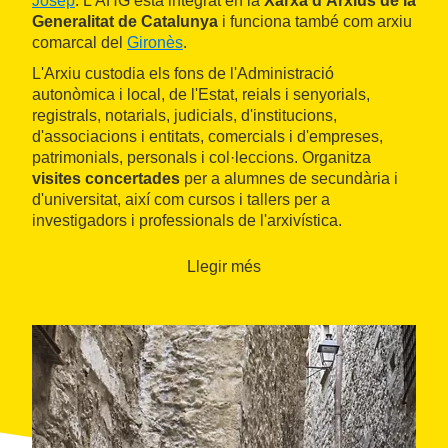
Josep
. L'AHG està integrat en la
Xarxa d'Arxius de la
Generalitat de Catalunya
i funciona també com arxiu
comarcal del
Gironès
.
L'Arxiu custodia els fons de l'Administració
autonòmica i local, de l'Estat, reials i senyorials,
registrals, notarials, judicials, d'institucions,
d'associacions i entitats, comercials i d'empreses,
patrimonials, personals i col·leccions. Organitza
visites concertades
per a alumnes de secundària i
d'universitat, així com cursos i tallers per a
investigadors i professionals de l'arxivística.
Llegir més