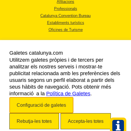
Afiliacions
Professionals
Catalunya Convention Bureau
Establiments turístics
Oficines de Turisme
Galetes catalunya.com
Utilitzem galetes pròpies i de tercers per
analitzar els nostres serveis i mostrar-te
AVÍS LEGAL
publicitat relacionada amb les preferències dels
POLÍTICA DE PRIVACITAT
usuaris segons un perfil elaborat a partir dels
COOKIES
seus hàbits de navegació. Pots obtenir més
informació a la
Política de Galetes
ACCESSIBILITAT
.
Configuració de galetes
Copyright © 2026. Agència Catalana de Turisme. Tots els drets reservats.
Rebutja-les totes
Accepta-les totes