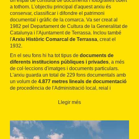
un espai de consulta de documents i fotografies obert
a tothom. L'objectiu principal d'aquest arxiu és
conservar, classificar i difondre el patrimoni
documental i gràfic de la comarca. Va ser creat al
1982 pel Departament de Cultura de la Generalitat de
Catalunya i l'Ajuntament de Terrassa. Inclou també
l'
Arxiu Històric Comarcal de Terrassa
, creat el
1932.
En el seu fons hi ha tot tipus de
documents de
diferents institucions públiques i privades
, a més
de col·leccions d'imatges i documents particulars.
L'arxiu guarda un total de 229 fons documentals amb
un volum de
4.877 metres lineals de documentació
de procedència de l'Administració local, reial i
senyorial, notarial, religiosa, empresarial i particular. A
més, disposa de 250 metres lineals més de biblioteca.
Llegir més
Destaca un fragment de còdex amb escriptura
visigòtica datat del segle IX, que és el document més
antic de l'arxiu.