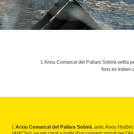
L'Arxiu Comarcal del Pallars Sobirà vetlla p
fons es troben d
L'
Arxiu Comarcal del Pallars Sobirà
, antic Arxiu Històr
(AHCSo), va ser creat a partir d'un conveni signat per l'Aj