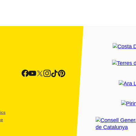
ics
me