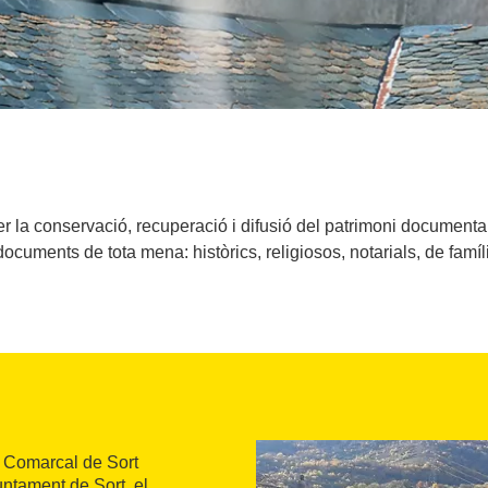
er la conservació, recuperació i difusió del patrimoni documenta
ocuments de tota mena: històrics, religiosos, notarials, de famíli
ic Comarcal de Sort
untament de Sort, el