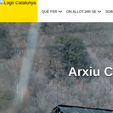
Saltar
al
QUÈ FER
ON ALLOTJAR-SE
SOB
contingut
Arxiu C