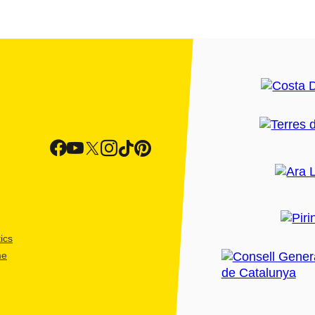
ics
me