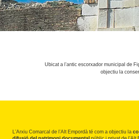
Ubicat a l'antic escorxador municipal de Fi
objectiu la conser
L'Arxiu Comarcal de l'Alt Empordà té com a objectiu la
co
difusió del patrimoni documental
públic i privat de l'A