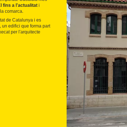
 fins a l'actualitat
i
 la comarca.
tat de Catalunya i es
, un edifici que forma part
ecat per l'arquitecte