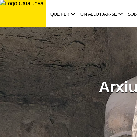
Saltar
al
QUÈ FER
ON ALLOTJAR-SE
SOB
contingut
Arxiu