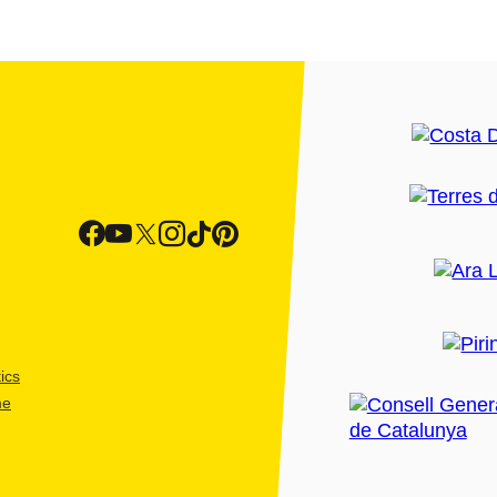
ics
me