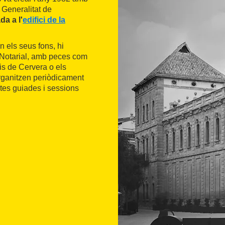
 Generalitat de
da a l'
edifici de la
En els seus fons, hi
e Notarial, amb peces com
is de Cervera o els
'organitzen periòdicament
ites guiades i sessions