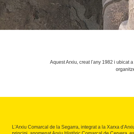
Aquest Arxiu, creat l'any 1982 i ubicat a
organitz
L'Arxiu Comarcal de la Segarra, integrat a la Xarxa d'Arxiu
principi, anomenat Arxiu Històric Comarcal de Cervera, e