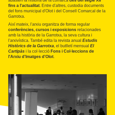
abasten la història de la comarca
des del segle XII
fins a l'actualitat
. Entre d'altres, custodia documents
del fons municipal d'Olot i del Consell Comarcal de la
Garrotxa.
Així mateix, l'arxiu organitza de forma regular
conferències, cursos i exposicions
relacionades
amb la història de la Garrotxa, la seva cultura i
l'arxivística. També edita la revista anual
Estudis
Històrics de la Garrotxa
, el butlletí mensual
El
Cartipàs
i la col·lecció
Fons i Col·leccions de
l'Arxiu d'Imatges d'Olot
.