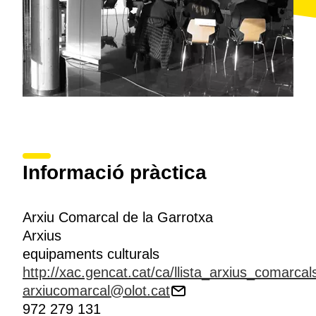
Informació pràctica
Arxiu Comarcal de la Garrotxa
Arxius
equipaments culturals
http://xac.gencat.cat/ca/llista_arxius_comarcal
arxiucomarcal@olot.cat
972 279 131