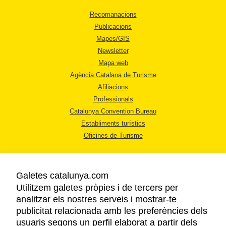
Recomanacions
Publicacions
Mapes/GIS
Newsletter
Mapa web
Agència Catalana de Turisme
Afiliacions
Professionals
Catalunya Convention Bureau
Establiments turístics
Oficines de Turisme
Galetes catalunya.com
Utilitzem galetes pròpies i de tercers per
analitzar els nostres serveis i mostrar-te
AVÍS LEGAL
publicitat relacionada amb les preferències dels
POLÍTICA DE PRIVACITAT
usuaris segons un perfil elaborat a partir dels