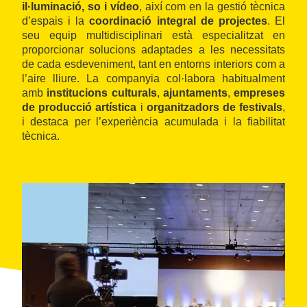
il·luminació, so i vídeo
, així com en la gestió tècnica
d’espais i la
coordinació integral de projectes
. El
seu equip multidisciplinari està especialitzat en
proporcionar solucions adaptades a les necessitats
de cada esdeveniment, tant en entorns interiors com a
l’aire lliure. La companyia col·labora habitualment
amb
institucions culturals
,
ajuntaments
,
empreses
de producció artística
i
organitzadors de festivals
,
i destaca per l’experiència acumulada i la fiabilitat
tècnica.