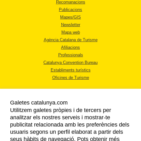
Recomanacions
Publicacions
Mapes/GIS
Newsletter
Mapa web
Agència Catalana de Turisme
Afiliacions
Professionals
Catalunya Convention Bureau
Establiments turístics
Oficines de Turisme
Galetes catalunya.com
Utilitzem galetes pròpies i de tercers per
analitzar els nostres serveis i mostrar-te
AVÍS LEGAL
publicitat relacionada amb les preferències dels
POLÍTICA DE PRIVACITAT
usuaris segons un perfil elaborat a partir dels
COOKIES
seus hàbits de navegació. Pots obtenir més