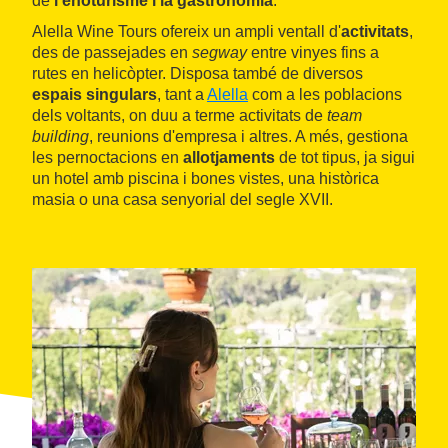
de
l'enoturisme i la gastronomia
.
Alella Wine Tours ofereix un ampli ventall d'
activitats
,
des de passejades en
segway
entre vinyes fins a
rutes en helicòpter. Disposa també de diversos
espais singulars
, tant a
Alella
com a les poblacions
dels voltants, on duu a terme activitats de
team
building
, reunions d'empresa i altres. A més, gestiona
les pernoctacions en
allotjaments
de tot tipus, ja sigui
un hotel amb piscina i bones vistes, una històrica
masia o una casa senyorial del segle XVII.