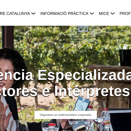
RE CATALUNYA
INFORMACIÓ PRÀCTICA
MICE
PROF
ncia Especializad
tores e Intérpretes
Organitza un esdeveniment corporatiu