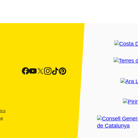
ics
me