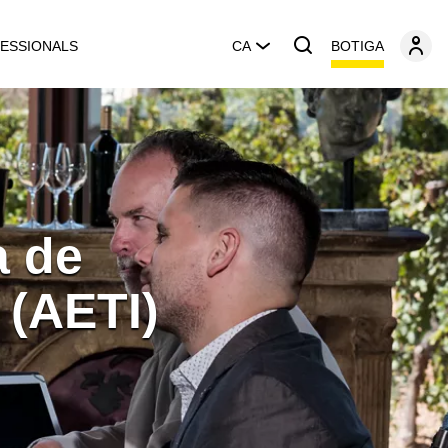
BOTIGA
ESSIONALS
CA
a de
 (AETI)