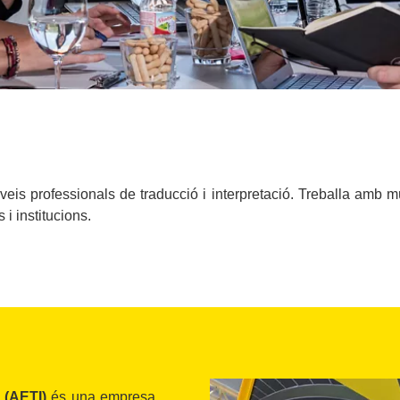
s professionals de traducció i interpretació. Treballa amb múl
i institucions.
 (AETI)
és una empresa,