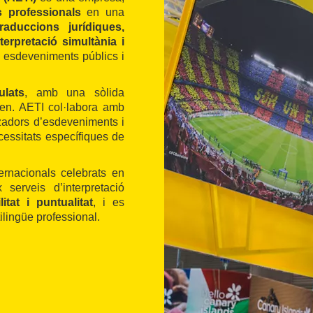
cs professionals
en una
traduccions jurídiques,
nterpretació simultània i
i esdeveniments públics i
ulats
, amb una sòlida
len. AETI col·labora amb
tzadors d’esdeveniments i
ecessitats específiques de
ernacionals celebrats en
 serveis d’interpretació
itat i puntualitat
, i es
ilingüe professional.