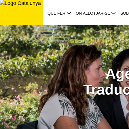
Saltar
al
QUÈ FER
ON ALLOTJAR-SE
SOB
contingut
Age
Traduc