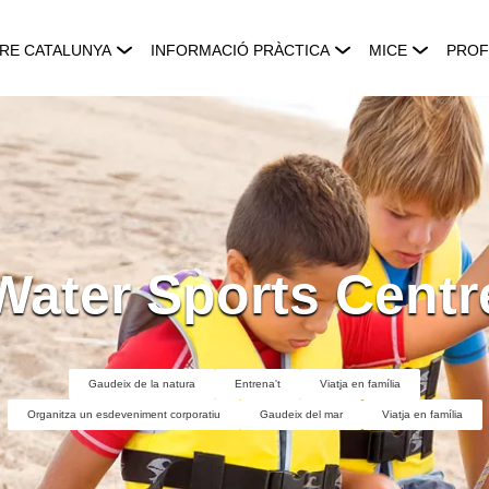
RE CATALUNYA
INFORMACIÓ PRÀCTICA
MICE
PROF
Water Sports Centr
Gaudeix de la natura
Entrena't
Viatja en família
Organitza un esdeveniment corporatiu
Gaudeix del mar
Viatja en família