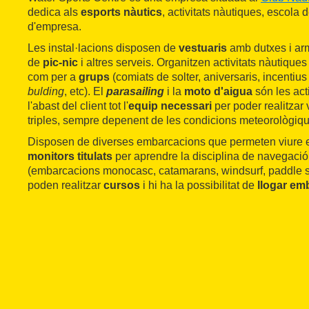
dedica als
esports nàutics
, activitats nàutiques, escola d
d'empresa.
Les instal·lacions disposen de
vestuaris
amb dutxes i arm
de
pic-nic
i altres serveis. Organitzen activitats nàutiques 
com per a
grups
(comiats de solter, aniversaris, incentiu
bulding
, etc). El
parasailing
i la
moto d'aigua
són les acti
l'abast del client tot l'
equip necessari
per poder realitzar 
triples, sempre depenent de les condicions meteorològiq
Disposen de diverses embarcacions que permeten viure 
monitors titulats
per aprendre la disciplina de navegació
(embarcacions monocasc, catamarans, windsurf, paddle sur
poden realitzar
cursos
i hi ha la possibilitat de
llogar em