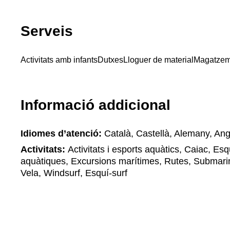
Serveis
Activitats amb infants
Dutxes
Lloguer de material
Magatzem
Informació addicional
Idiomes d’atenció:
Català, Castellà, Alemany, Ang
Activitats:
Activitats i esports aquàtics, Caiac, Es
aquàtiques, Excursions marítimes, Rutes, Submarin
Vela, Windsurf, Esquí-surf