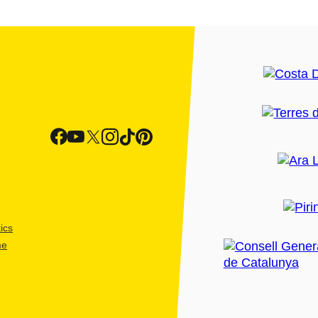
ics
me