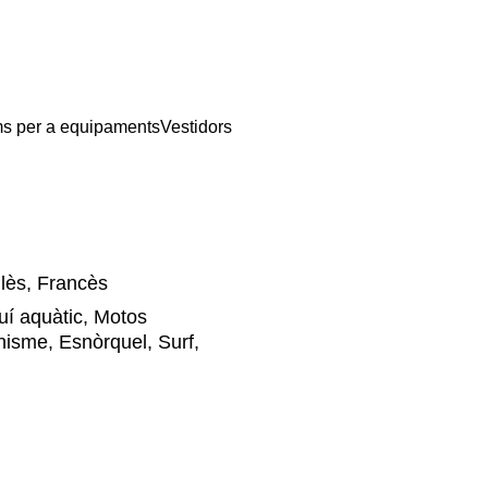
s per a equipaments
Vestidors
lès, Francès
quí aquàtic, Motos
isme, Esnòrquel, Surf,