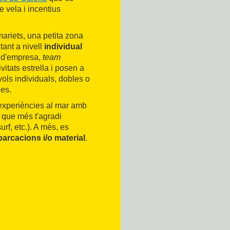
e vela i incentius
ariets, una petita zona
tant a nivell
individual
s d'empresa,
team
vitats estrella i posen a
vols individuals, dobles o
ues.
experiències al mar amb
 que més t'agradi
f, etc.). A més, es
barcacions i/o material
.