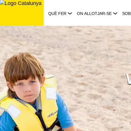
Saltar
al
QUÈ FER
ON ALLOTJAR-SE
SOB
contingut