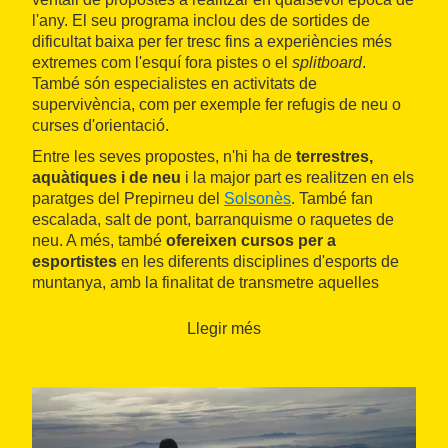
l'any. El seu programa inclou des de sortides de
dificultat baixa per fer tresc fins a experiències més
extremes com l'esquí fora pistes o el
splitboard
.
També són especialistes en activitats de
supervivència, com per exemple fer refugis de neu o
curses d'orientació.
Entre les seves propostes, n'hi ha de
terrestres,
aquàtiques i de neu
i la major part es realitzen en els
paratges del Prepirneu del
Solsonès
. També fan
escalada, salt de pont, barranquisme o raquetes de
neu. A més, també
ofereixen cursos per a
esportistes
en les diferents disciplines d'esports de
muntanya, amb la finalitat de transmetre aquelles
tècniques necessàries per poder fer una pràctica de
l'esport de forma autònoma i amb total seguretat.
Llegir més
Entre maig i setembre, obren
La Caseta del Pantà
, la
seva seu a l'embassament de Sant Ponç i on tenen
les embarcacions per fer caiac i surf de rem i també
un espai de bar que permet gaudir d'un dels millors
paisatges del Solsonès.