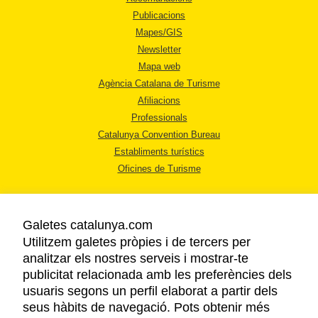
Publicacions
Mapes/GIS
Newsletter
Mapa web
Agència Catalana de Turisme
Afiliacions
Professionals
Catalunya Convention Bureau
Establiments turístics
Oficines de Turisme
Galetes catalunya.com
Utilitzem galetes pròpies i de tercers per
analitzar els nostres serveis i mostrar-te
AVÍS LEGAL
publicitat relacionada amb les preferències dels
POLÍTICA DE PRIVACITAT
usuaris segons un perfil elaborat a partir dels
COOKIES
seus hàbits de navegació. Pots obtenir més