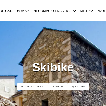
RE CATALUNYA
INFORMACIÓ PRÀCTICA
MICE
PROF
Skibike
Gaudeix de la natura
Entrena't
Agafa la bici