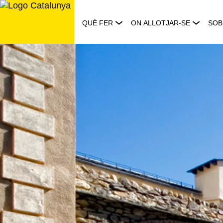
Saltar
al
QUÈ FER
ON ALLOTJAR-SE
SOB
contingut