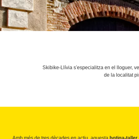
Skibike-Llívia s'especialitza en el lloguer, 
de la localitat 
Amb més de tres dècades en actiu, aquesta
botiga-taller