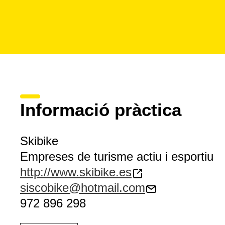
Informació pràctica
Skibike
Empreses de turisme actiu i esportiu
http://www.skibike.es
siscobike@hotmail.com
972 896 298