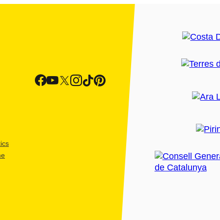
ics
me