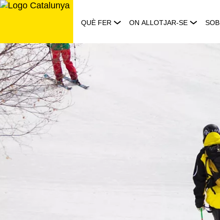
Saltar
al
QUÈ FER
ON ALLOTJAR-SE
SOB
contingut