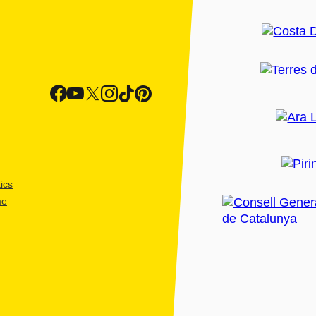
ics
me