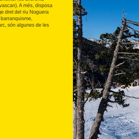
Tavascan). A més, disposa
ge dret del riu Noguera
l barranquisme,
 arc, són algunes de les