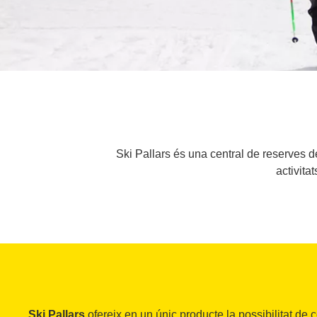
Ski Pallars és una central de reserves d
activita
Ski Pallars
ofereix en un únic producte la possibilitat de c