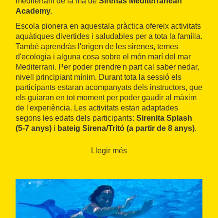
mediterrani de la mà de
Sirenas Mediterranean
Academy.
Escola pionera en aquestala pràctica ofereix activitats
aquàtiques divertides i saludables per a tota la família.
També aprendràs l'origen de les sirenes, temes
d'ecologia i alguna cosa sobre el món marí del mar
Mediterrani. Per poder prendre'n part cal saber nedar,
nivell principiant mínim. Durant tota la sessió els
participants estaran acompanyats dels instructors, que
els guiaran en tot moment per poder gaudir al màxim
de l'experiència. Les activitats estan adaptades
segons les edats dels participants:
Sirenita Splash
(5-7 anys)
i
bateig Sirena/Tritó (a partir de 8 anys)
.
A més a més, ofereixen la possibilitat de gaudir de
l'experiència a la teva piscina o fer el
bateig de
Llegir més
Sirena/Tritó al mar
. Totes les activitats tenen una
durada aproximada de 90 minuts.
És necessari fer reserva prèvia per tenir un mínim de
cinc inscrits.