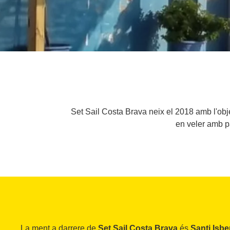
Set Sail Costa Brava neix el 2018 amb l'obje
en veler amb pa
La ment a darrere de
Set Sail Costa Brava
és
Santi Isbe