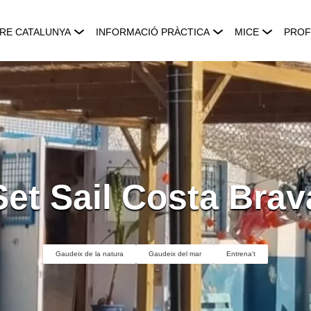
RE CATALUNYA
INFORMACIÓ PRÀCTICA
MICE
PROF
Set Sail Costa Brav
Gaudeix de la natura
Gaudeix del mar
Entrena't