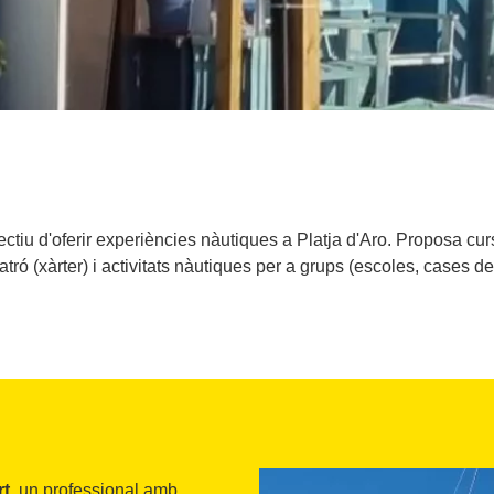
ctiu d'oferir experiències nàutiques a Platja d'Aro. Proposa curs
tró (xàrter) i activitats nàutiques per a grups (escoles, cases de 
rt
, un professional amb