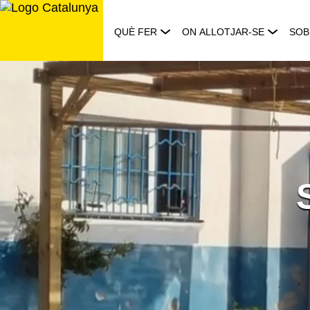
Saltar
al
QUÈ FER
ON ALLOTJAR-SE
SOB
contingut