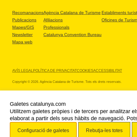
Recomanacions
Agència Catalana de Turisme
Establiments turíst
Publicacions
Afiliacions
Oficines de Turis
Mapes/GIS
Professionals
Newsletter
Catalunya Convention Bureau
Mapa web
AVÍS LEGAL
POLÍTICA DE PRIVACITAT
COOKIES
ACCESSIBILITAT
Copyright © 2026. Agència Catalana de Turisme. Tots els drets reservats.
Galetes catalunya.com
Utilitzem galetes pròpies i de tercers per analitzar e
ELS NOSTRES PARTNERS
elaborat a partir dels seus hàbits de navegació. Pot
Configuració de galetes
Rebutja-les totes