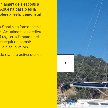
 un amant dels esports a
l. Aquesta passió és la
ofereix:
vela
,
caiac
,
surf
 Santi s'ha format com a
la. Actualment, es dedica
'Aro
, just a l'entrada del
perseguir un somni:
i els seus valors.
és de manera activa des de