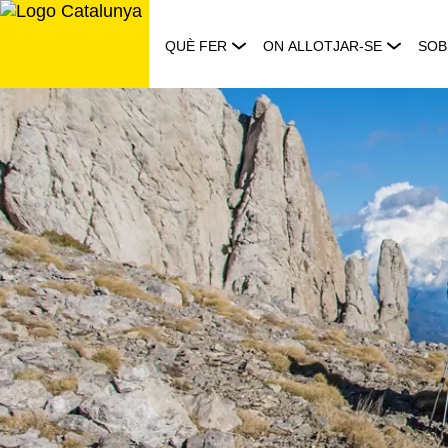
Saltar
al
QUÈ FER
ON ALLOTJAR-SE
SOB
contingut