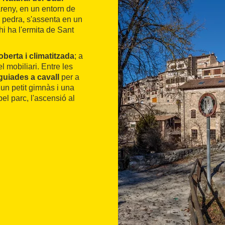
areny, en un entorn de
e pedra, s'assenta en un
hi ha l'ermita de Sant
oberta i climatitzada
; a
el mobiliari. Entre les
guiades a cavall
per a
 un petit gimnàs i una
el parc, l'ascensió al