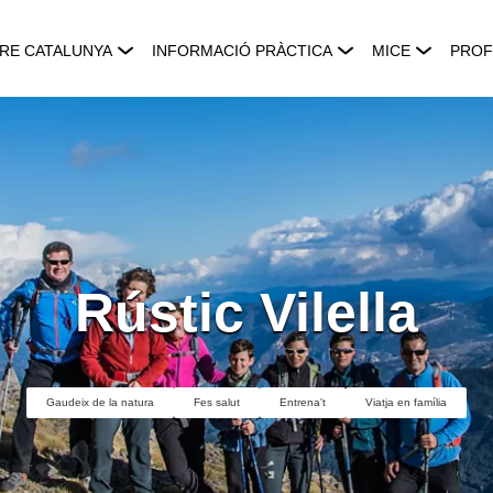
RE CATALUNYA
INFORMACIÓ PRÀCTICA
MICE
PROF
Rústic Vilella
Gaudeix de la natura
Fes salut
Entrena't
Viatja en família