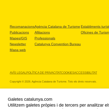
Recomanacions
Agència Catalana de Turisme
Establiments turíst
Publicacions
Afiliacions
Oficines de Turis
Mapes/GIS
Professionals
Newsletter
Catalunya Convention Bureau
Mapa web
AVÍS LEGAL
POLÍTICA DE PRIVACITAT
COOKIES
ACCESSIBILITAT
Copyright © 2026. Agència Catalana de Turisme. Tots els drets reservats.
Galetes catalunya.com
Utilitzem galetes pròpies i de tercers per analitzar e
ELS NOSTRES PARTNERS