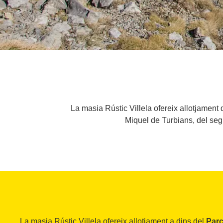
La masia Rústic Villela ofereix allotjament
Miquel de Turbians, del segl
La masia Rústic Villela ofereix allotjament a dins del
Parc