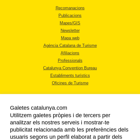
Recomanacions
Publicacions
Mapes/GIS
Newsletter
Mapa web
Agència Catalana de Turisme
Afiliacions
Professionals
Catalunya Convention Bureau
Establiments turístics
Oficines de Turisme
Galetes catalunya.com
Utilitzem galetes pròpies i de tercers per
analitzar els nostres serveis i mostrar-te
AVÍS LEGAL
publicitat relacionada amb les preferències dels
POLÍTICA DE PRIVACITAT
usuaris segons un perfil elaborat a partir dels