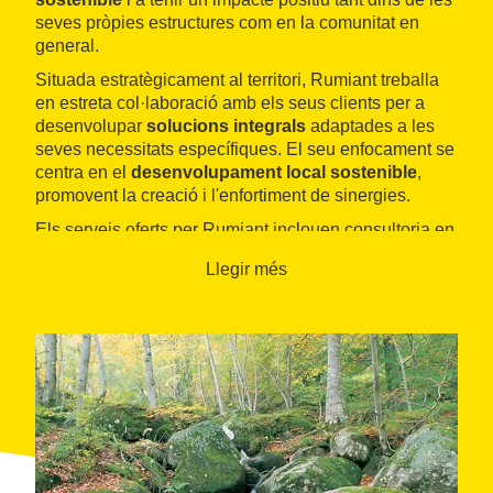
seves pròpies estructures com en la comunitat en
general.
Situada estratègicament al territori, Rumiant treballa
en estreta col·laboració amb els seus clients per a
desenvolupar
solucions integrals
adaptades a les
seves necessitats específiques. El seu enfocament se
centra en el
desenvolupament local sostenible
,
promovent la creació i l'enfortiment de sinergies.
Els serveis oferts per Rumiant inclouen consultoria en
diversos aspectes relacionats amb el
Llegir més
desenvolupament rural
, com la millora de
processos, l
'optimització de recursos
, la
gestió
ambiental
i la planificació estratègica. A més,
l'empresa brinda suport a autònoms, petites i mitjanes
empreses, així com al sector primari i a entitats sense
ànim de lucre, mitjançant assessorament personalitzat
i acompanyament en la implementació de projectes i
estratègies.