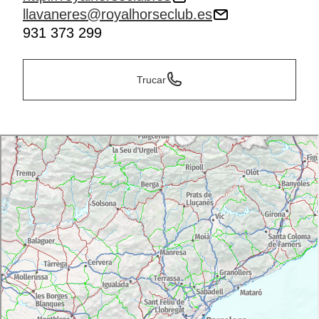
llavaneres@royalhorseclub.es
931 373 299
Trucar