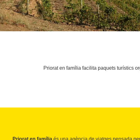
Priorat en família facilita paquets turístics
Priorat en família
és una agència de viatges pensada per tr