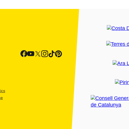
ics
me