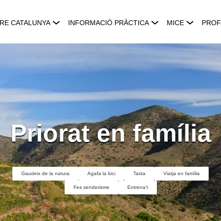
RE CATALUNYA
INFORMACIÓ PRÀCTICA
MICE
PROF
Priorat en família
Gaudeix de la natura
Agafa la bici
Tasta
Viatja en família
Fes senderisme
Entrena't