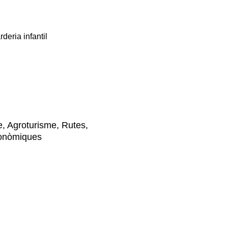
deria infantil
me, Agroturisme, Rutes,
ronòmiques