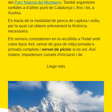
del
Parc Natural del Montseny
. També organitzen
sortides a d'altres punt de Catalunya i, fins i tot, a
Àustria.
Es tracta de la modalitat de pesca de captura i solta,
per la qual cal obtenir prèviament la llicència
necessària.
Els serveis consisteixen en la recollida a l'hotel amb
cotxe tipus 4x4, servei de guia de mitja jornada o
jornada completa i
servei de pícnic
si es vol. Així
mateix, imparteixen cursets d'iniciació i de
perfeccionament.
Llegir més
A la pàgina web de la societat també es pot consultar
la informació sobre l'Escola de Pesca a Mosca
Espinzella-Viladrau i el servei de Guies de Pesca
Montseny Guilleries.