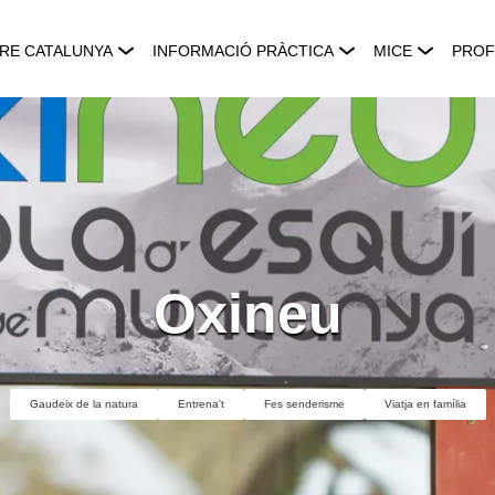
RE CATALUNYA
INFORMACIÓ PRÀCTICA
MICE
PROF
Oxineu
Gaudeix de la natura
Entrena't
Fes senderisme
Viatja en família