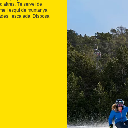
d'altres. Té servei de
isme i esquí de muntanya,
rrades i escalada. Disposa