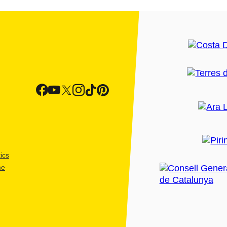
ics
me