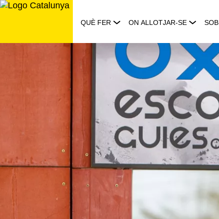
Saltar
al
QUÈ FER
ON ALLOTJAR-SE
SOB
contingut