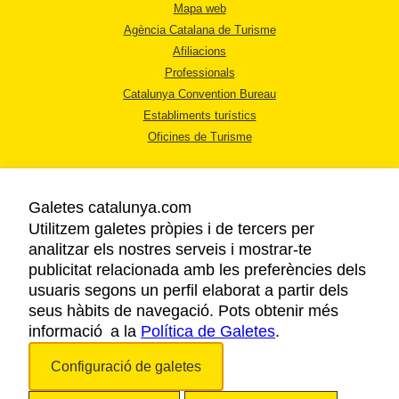
Mapa web
Agència Catalana de Turisme
Afiliacions
Professionals
Catalunya Convention Bureau
Establiments turístics
Oficines de Turisme
Galetes catalunya.com
Utilitzem galetes pròpies i de tercers per
analitzar els nostres serveis i mostrar-te
AVÍS LEGAL
publicitat relacionada amb les preferències dels
POLÍTICA DE PRIVACITAT
usuaris segons un perfil elaborat a partir dels
COOKIES
seus hàbits de navegació. Pots obtenir més
informació a la
Política de Galetes
ACCESSIBILITAT
.
Configuració de galetes
Copyright © 2026. Agència Catalana de Turisme. Tots els drets reservats.