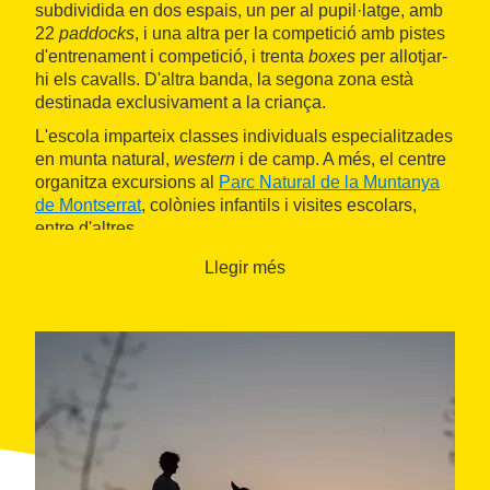
subdividida en dos espais, un per al pupil·latge, amb
22
paddocks
, i una altra per la competició amb pistes
d'entrenament i competició, i trenta
boxes
per allotjar-
hi els cavalls. D'altra banda, la segona zona està
destinada exclusivament a la criança.
L'escola imparteix classes individuals especialitzades
en munta natural,
western
i de camp. A més, el centre
organitza excursions al
Parc Natural de la Muntanya
de Montserrat
, colònies infantils i visites escolars,
entre d'altres.
Llegir més