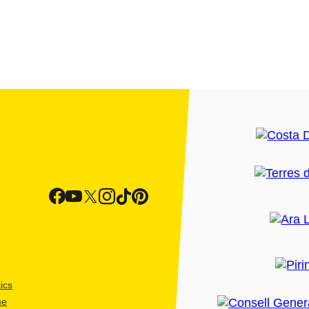
ics
me