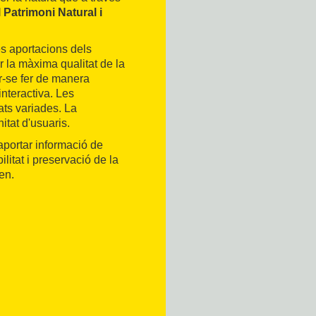
 Patrimoni Natural i
es aportacions dels
r la màxima qualitat de la
er-se fer de manera
nteractiva. Les
ats variades. La
itat d'usuaris.
d'aportar informació de
litat i preservació de la
en.