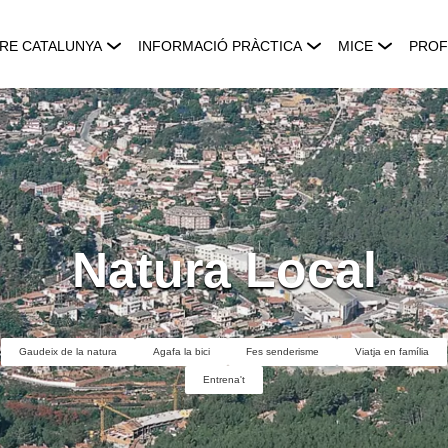
RE CATALUNYA
INFORMACIÓ PRÀCTICA
MICE
PROF
Natura Local
Gaudeix de la natura
Agafa la bici
Fes senderisme
Viatja en família
Entrena't