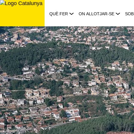
Saltar
al
QUÈ FER
ON ALLOTJAR-SE
SOB
contingut