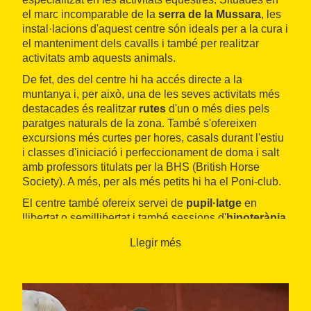
el marc incomparable de la
serra de la Mussara
, les
instal·lacions d'aquest centre són ideals per a la cura i
el manteniment dels cavalls i també per realitzar
activitats amb aquests animals.
De fet, des del centre hi ha accés directe a la
muntanya i, per això, una de les seves activitats més
destacades és realitzar
rutes
d'un o més dies pels
paratges naturals de la zona. També s'ofereixen
excursions més curtes per hores, casals durant l'estiu
i classes d'iniciació i perfeccionament de doma i salt
amb professors titulats per la BHS (British Horse
Society). A més, per als més petits hi ha el Poni-club.
El centre també ofereix servei de
pupil·latge
en
llibertat o semillibertat i també sessions d'
hipoteràpia
,
una activitat lúdica i terapèutica que ajuda en el
Llegir més
desenvolupament motriu, en el creixement emocional
i en l'aprenentatge. El centre es va crear l'any 2004 i
disposa d'unes instal·lacions de primera qualitat, amb
tres pistes (una de coberta) i 22 quadres.