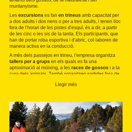
muntanyisme.
Les
excursions
es fan
en trineus
amb capacitat per
a dos adults i dos nens o per a tres adults, i tenen lloc
fora de l'horari de les pistes d'esquí, és a dir, a partir
de les cinc o les sis de la tarda. Els participants, que
han de portar roba esportiva i d'abric, col·laboren de
manera activa en la conducció.
A més dels passejos en trineu, l'empresa organitza
tallers per a grups
en els quals es fa una
aproximació al múixing, a les
races de gossos
i a la
cura dels animals. També organitzen sortides fora de
la temporada de neu amb un trineu especialment
Llegir més
adaptat.