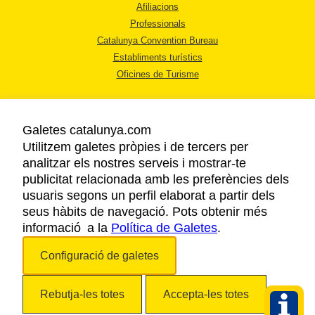
Afiliacions
Professionals
Catalunya Convention Bureau
Establiments turístics
Oficines de Turisme
Galetes catalunya.com
Utilitzem galetes pròpies i de tercers per
analitzar els nostres serveis i mostrar-te
AVÍS LEGAL
publicitat relacionada amb les preferències dels
POLÍTICA DE PRIVACITAT
usuaris segons un perfil elaborat a partir dels
COOKIES
seus hàbits de navegació. Pots obtenir més
informació a la
Política de Galetes
ACCESSIBILITAT
.
Configuració de galetes
Copyright © 2026. Agència Catalana de Turisme. Tots els drets reservats.
Rebutja-les totes
Accepta-les totes